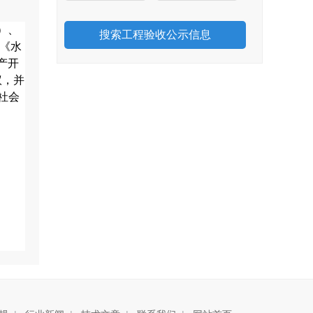
）、
、《水
产开
议，并
社会