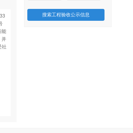
33
号
新能
，并
受社