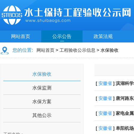
网站首页
公示公告
政策法规
您的位置:
网站首页
>
工程验收公示信息
> 水保验收
水保验收
[
安徽省
] 滨湖科
水保监测
[
安徽省
] 唐河路
水保方案
[
安徽省
] 家电金
其他公示
[
安徽省
] 阜阳